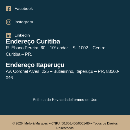
Facebook
Instagram
Linkedin
Endereço Curitiba
R. Ébano Pereira, 60 – 10º andar – SL 1002 – Centro –
Curitiba – PR.
Endereço Itaperuçu
Av. Coronel Alves, 225 – Butieirinho, Itaperuçu – PR, 83560-
046
Política de Privacidade
Termos de Uso
© 2026. Mello & Marques – CNPJ: 30.836.450/0001-80 – Todos os Direitos
Reservados