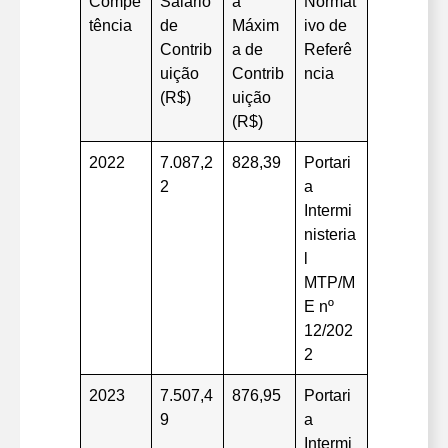
Compe
Salário
a
Normat
tência
de
Máxim
ivo de
Contrib
a de
Referê
uição
Contrib
ncia
(R$)
uição
(R$)
2022
7.087,2
828,39
Portari
2
a
Intermi
nisteria
l
MTP/M
E nº
12/202
2
2023
7.507,4
876,95
Portari
9
a
Intermi