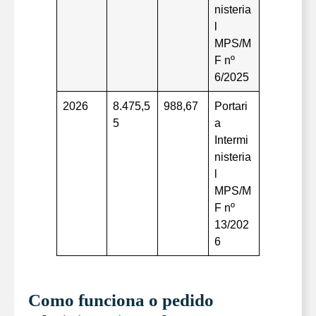
nisteria
l
MPS/M
F nº
6/2025
2026
8.475,5
988,67
Portari
5
a
Intermi
nisteria
l
MPS/M
F nº
13/202
6
Como funciona o pedido