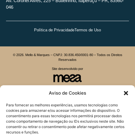
Av. Coronel Alves, 225 – Butieirinho, Itaperuçu – PR, 83560-
046
Política de Privacidade
Termos de Uso
© 2026. Mello & Marques – CNPJ: 30.836.450/0001-80 – Todos os Direitos
Reservados
Site desenvolvido por
Aviso de Cookies
Inicie seu atendimento
Para fornecer as melhores experiências, usamos tecnologias como
cookies para armazenar e/ou acessar informações do dispositivo. O
Preencha corretamente os campos abaixo:
consentimento para essas tecnologias nos permitirá processar dados
como comportamento de navegação ou IDs exclusivos neste site. Não
consentir ou retirar o consentimento pode afetar negativamente certos
Seu Nome e Sobrenome:
recursos e funções.