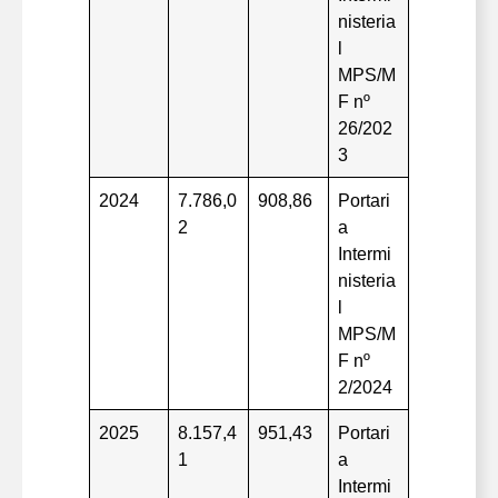
nisteria
l
MPS/M
F nº
26/202
3
2024
7.786,0
908,86
Portari
2
a
Intermi
nisteria
l
MPS/M
F nº
2/2024
2025
8.157,4
951,43
Portari
1
a
Intermi